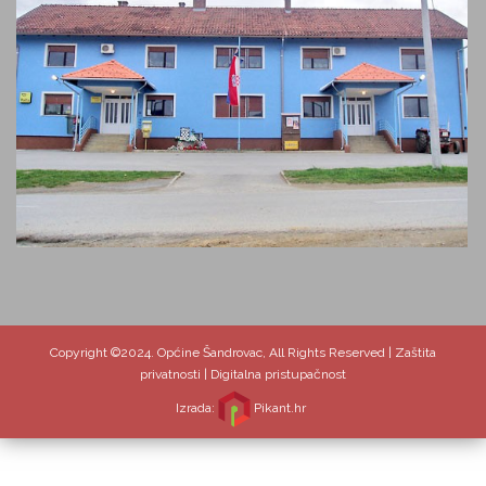
Copyright ©2024. Općine Šandrovac, All Rights Reserved |
Zaštita
privatnosti
|
Digitalna pristupačnost
Izrada:
Pikant.hr