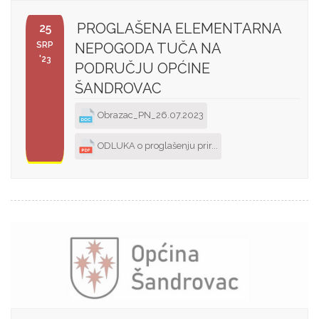
PROGLAŠENA ELEMENTARNA
25
SRP
NEPOGODA TUČA NA
'23
PODRUČJU OPĆINE
ŠANDROVAC
Obrazac_PN_26.07.2023
ODLUKA o proglašenju prir...