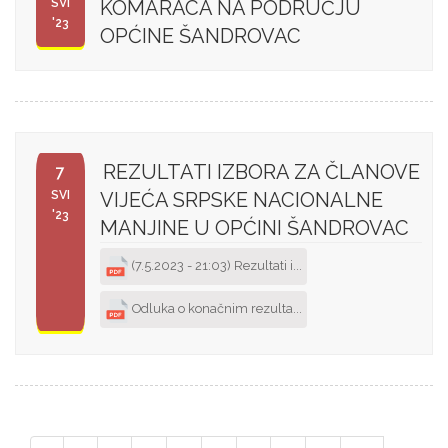
SVI
KOMARACA NA PODRUČJU
'23
OPĆINE ŠANDROVAC
REZULTATI IZBORA ZA ČLANOVE
7
SVI
VIJEĆA SRPSKE NACIONALNE
'23
MANJINE U OPĆINI ŠANDROVAC
(7.5.2023 - 21:03) Rezultati i...
Odluka o konačnim rezulta...