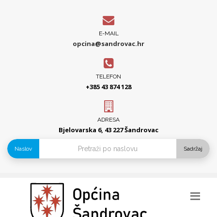
E-MAIL
opcina@sandrovac.hr
TELEFON
+385 43 874 128
ADRESA
Bjelovarska 6, 43 227 Šandrovac
Naslov
Sadržaj