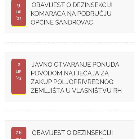
OBAVIJEST O DEZINSEKCIJI
9
LIP
KOMARACA NA PODRUČJU
'23
OPĆINE ŠANDROVAC
JAVNO OTVARANJE PONUDA
2
LIP
POVODOM NATJEČAJA ZA
'23
ZAKUP POLJOPRIVREDNOG
ZEMLJIŠTA U VLASNIŠTVU RH
OBAVIJEST O DEZINSEKCIJI
26