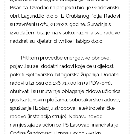
Pisanica. Izvođač na projektu bio je Građevinski
obrt Lagundžić d.o.o. iz Grubišnog Polja. Radovi
su završeni u ožujku 2022. godine. Suradnja s
izvođačem bila je na visokoj razini, a sve radove
nadzirali su djelatnici tvrtke Habigo d.o.o.
Prilikom provedbe energetske obnove,
pojavili su se dodatni radovi koje će u cijelosti
pokriti Bjelovarsko-bilogorska županija. Dodatni
radovi u iznosu od 136.717,00 kn (s PDV-om),
obuhvatili su unutarnje oblaganje zidova učionica
gips kartonskim pločama, soboslikarske radove,
spuštanje i izolaciju stropova i elektrotehničke
radove (instalacija struje). Nabavu novog
namještaja za učionice PŠ Lasovac financirala je
Općina Šandrovac u iznosu 33.997,50 kn.