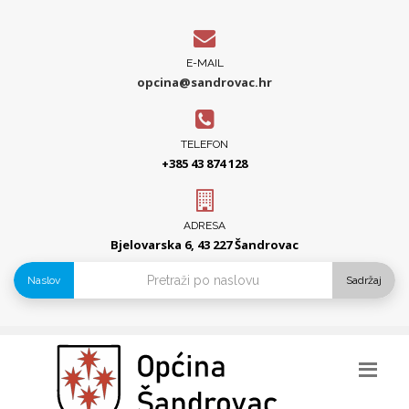
E-MAIL
opcina@sandrovac.hr
TELEFON
+385 43 874 128
ADRESA
Bjelovarska 6, 43 227 Šandrovac
Naslov
Sadržaj