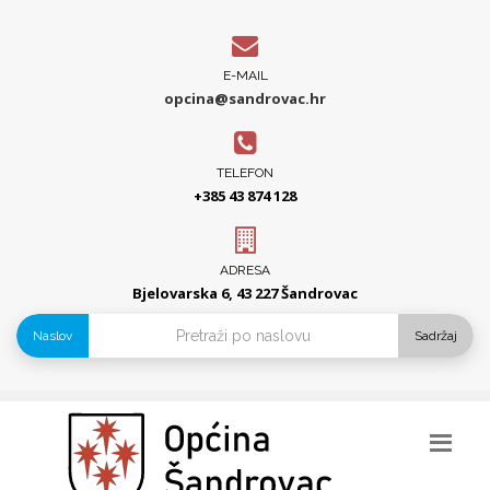
E-MAIL
opcina@sandrovac.hr
TELEFON
+385 43 874 128
ADRESA
Bjelovarska 6, 43 227 Šandrovac
Naslov
Sadržaj