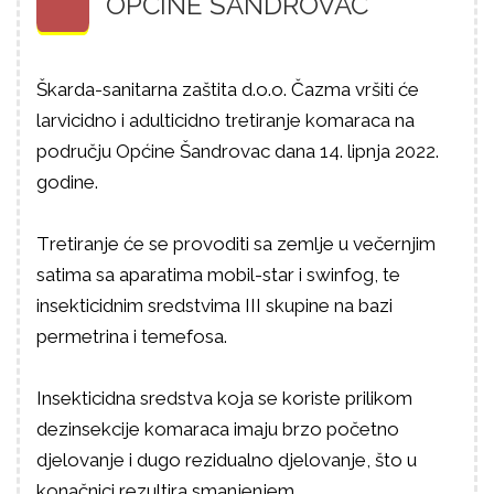
OPĆINE ŠANDROVAC
Škarda-
sanitarna zaštita d.o.o. Čazma vršiti će
larvicidno i adulticidno tretiranje
komaraca na
području Općine Šandrovac dana 14. lipnja 2022.
godine.
T
retiranje će se provoditi sa zemlje u večernjim
satima sa aparatima mobil-star i
swinfog, te
insekticidnim sredstvima III skupine na bazi
permetrina i temefosa.
Insekticidna sredstva koja se koriste prilikom
dezinsekcije komaraca imaju brzo početno
djelovanje i dugo rezidualno djelovanje, što u
konačnici rezultira smanjenjem