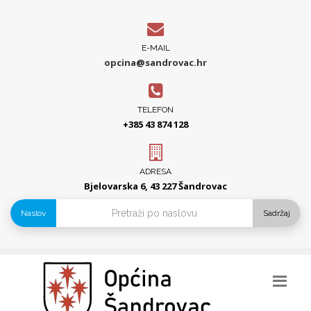
E-MAIL
opcina@sandrovac.hr
TELEFON
+385 43 874 128
ADRESA
Bjelovarska 6, 43 227 Šandrovac
Naslov
Sadržaj