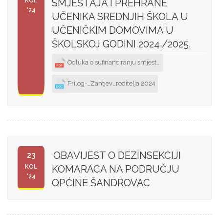
KOL
SMJEŠTAJA I PREHRANE
'24
UČENIKA SREDNJIH ŠKOLA U
UČENIČKIM DOMOVIMA U
ŠKOLSKOJ GODINI 2024./2025.
Odluka o sufinanciranju smjest...
Prilog-_Zahtjev_roditelja 2024
OBAVIJEST O DEZINSEKCIJI
23
KOL
KOMARACA NA PODRUČJU
'24
OPĆINE ŠANDROVAC