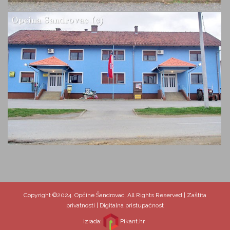
Copyright ©2024. Općine Šandrovac, All Rights Reserved |
Zaštita
privatnosti
|
Digitalna pristupačnost
Izrada:
Pikant.hr