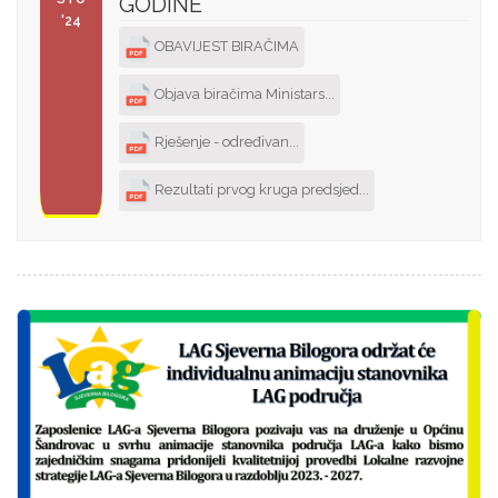
GODINE
'24
OBAVIJEST BIRAČIMA
Objava biračima Ministars...
Rješenje - određivan...
Rezultati prvog kruga predsjed...