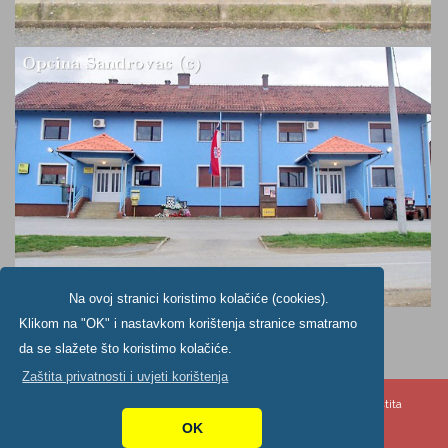
Na ovoj stranici koristimo kolačiće (cookies).
Klikom na "OK" i nastavkom korištenja stranice smatramo
da se slažete što koristimo kolačiće.
Zaštita privatnosti i uvjeti korištenja
Copyright ©2024. Općine Šandrovac, All Rights Reserved |
Zaštita
privatnosti
|
Digitalna pristupačnost
OK