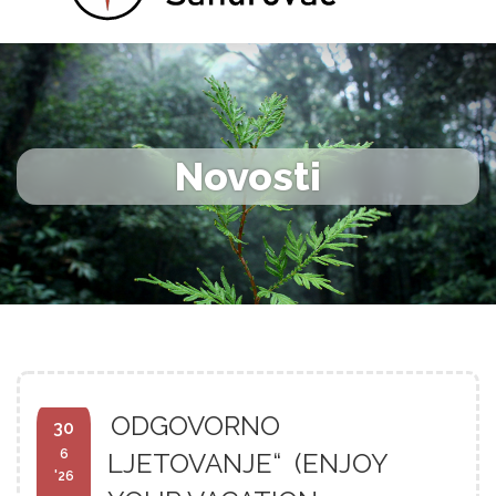
Novosti
ODGOVORNO
30
6
LJETOVANJE“ (ENJOY
'26