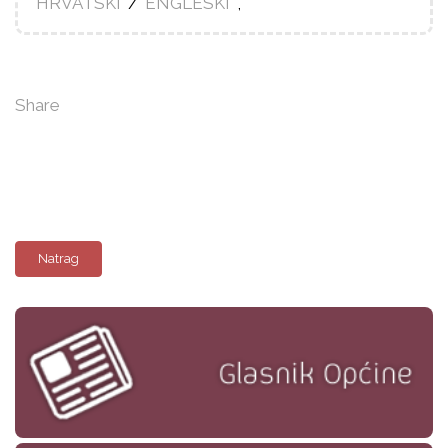
HRVATSKI
/
ENGLESKI
,
Share
Natrag