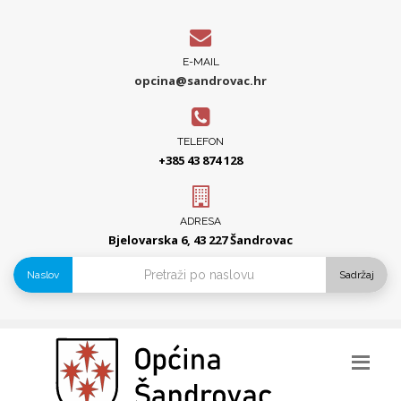
E-MAIL
opcina@sandrovac.hr
TELEFON
+385 43 874 128
ADRESA
Bjelovarska 6, 43 227 Šandrovac
Naslov
Sadržaj