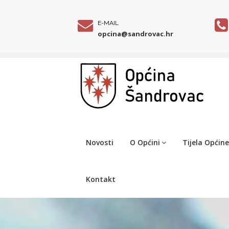
E-MAIL
opcina@sandrovac.hr
Novosti
O Općini
Tijela Općine
Kontakt