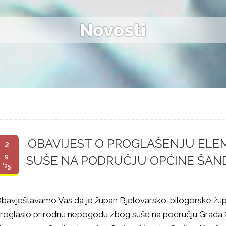
Novosti
OBAVIJEST O PROGLAŠENJU EL
2
9
SUŠE NA PODRUČJU OPĆINE ŠAN
'25
bavještavamo Vas da je župan Bjelovarsko-bilogorske župan
roglasio prirodnu nepogodu zbog suše na području Grada