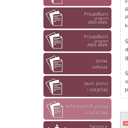
H
R
P
k
Š
d
g
Š
o
p