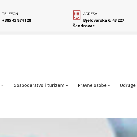
TELEFON
ADRESA
+385 43 874 128
Bjelovarska 6, 43 227
Šandrovac
Gospodarstvo i turizam
Pravne osobe
Udruge 