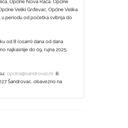
nica, Općine Nova Rača, Općine
pćine Veliki Grđevac, Općine Velika
c, u periodu od početka svibnja do
roku od 8 (osam) dana od dana
 najkasnije do 09. rujna 2025.
su:
opcina@sandrovac.hr
ili
227 Šandrovac, obavezno na