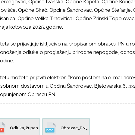
ercegovac, Općine Ivanska, Općine Kapela, Općine Konča
ovišće, Općine Sirač, Općine Šandrovac, Općine Štefanje, O
isanica, Općine Velika Trnovitica i Općine Zrinski Topolova
raja kolovoza 2025. godine.
teta se prijavljuje isključivo na propisanom obrascu PN u 
onošenja odluke o proglašenju prirodne nepogode, odnosno
odine.
tetu možete prijaviti elektroničkom poštom na e-mail adre
sobnom dostavom u Općinu Šandrovac, Bjelovarska 6, 43
opunjenom Obrascu PN.
Odluka, župan
Obrazac_PN_