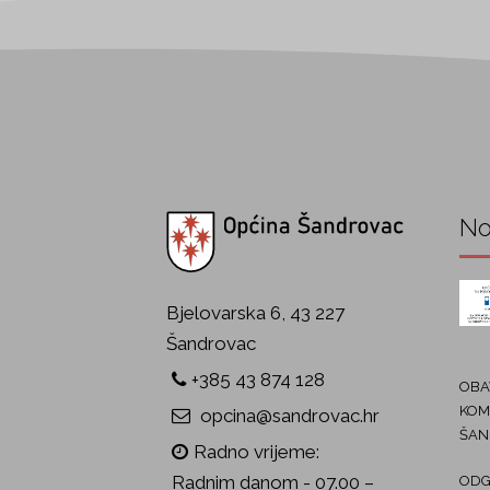
No
Bjelovarska 6, 43 227
Šandrovac
+385 43 874 128
OBAV
KOM
opcina@sandrovac.hr
ŠAN
Radno vrijeme:
Radnim danom - 07.00 –
ODG