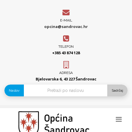
E-MAIL
opcina@sandrovac.hr
TELEFON
+385 43 874 128
ADRESA
Bjelovarska 6, 43 227 Šandrovac
Naslov
Sadržaj