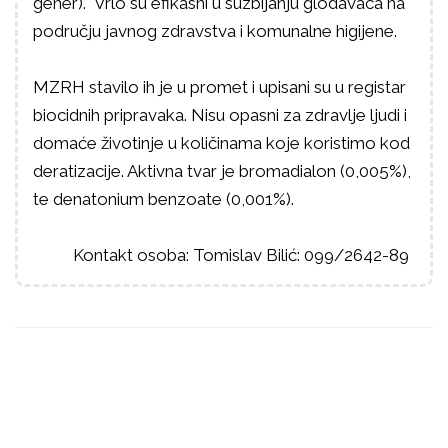
gener). Vrlo su efikasni u suzbijanju glodavaca na
području javnog zdravstva i komunalne higijene.
MZRH stavilo ih je u promet i upisani su u registar
biocidnih pripravaka. Nisu opasni za zdravlje ljudi i
domaće životinje u količinama koje koristimo kod
deratizacije. Aktivna tvar je bromadialon (0,005%),
te denatonium benzoate (0,001%).
Kontakt osoba: Tomislav Bilić: 099/2642-89