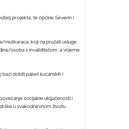
elj projekta, te općine Severin i
uškaraca, koji će pružati usluge
ina/osoba s invaliditetom, a vrijeme
bazi dobiti paket kućanskih i
ovećanje socijalne uključenosti i
 podrške u svakodnevnom životu