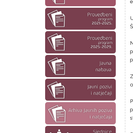
e
U
Š
N
p
p
Z
o
P
p
s