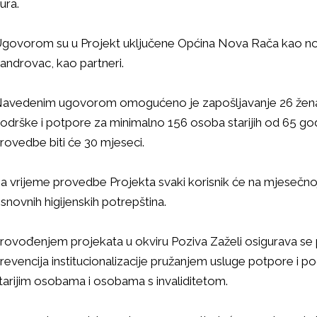
ura.
govorom su u Projekt uključene Općina Nova Rača kao nosit
androvac, kao partneri.
avedenim ugovorom omogućeno je zapošljavanje 26 žena/m
odrške i potpore za minimalno 156 osoba starijih od 65 god
rovedbe biti će 30 mjeseci.
a vrijeme provedbe Projekta svaki korisnik će na mjesečnoj 
snovnih higijenskih potrepština.
rovođenjem projekata u okviru Poziva Zaželi osigurava se p
revencija institucionalizacije pružanjem usluge potpore i
tarijim osobama i osobama s invaliditetom.