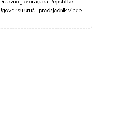
z Državnog proračuna Republike
Ugovor su uručili predsjednik Vlade