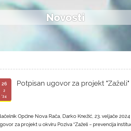
Novosti
Potpisan ugovor za projekt "Zaželi"
26
2
'24
ačelnik Općine Nova Rača, Darko Knežić, 23. veljače 2024
govor za projekt u okviru Poziva “Zaželi – prevencija instituc