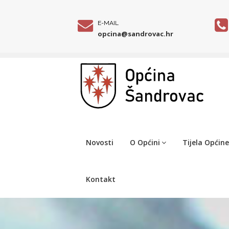
E-MAIL
opcina@sandrovac.hr
Novosti
O Općini
Tijela Općine
Kontakt