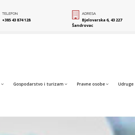
TELEFON
ADRESA
+385 43 874 128
Bjelovarska 6, 43 227
Šandrovac
Gospodarstvo i turizam
Pravne osobe
Udruge 