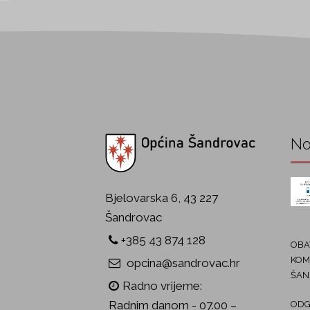
No
Bjelovarska 6, 43 227
Šandrovac
+385 43 874 128
OBAV
KOM
opcina@sandrovac.hr
ŠAN
Radno vrijeme:
Radnim danom - 07.00 –
ODG