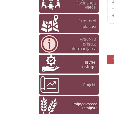
B
H
R