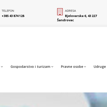
TELEFON
ADRESA
+385 43 874 128
Bjelovarska 6, 43 227
Šandrovac
Gospodarstvo i turizam
Pravne osobe
Udruge 