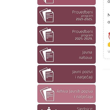
o
N
o
w