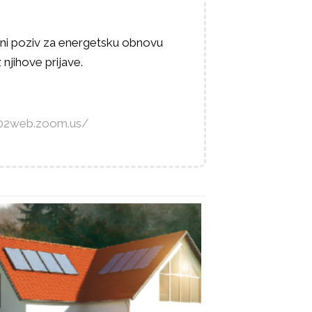
avni poziv za energetsku obnovu
 njihove prijave.
s02web.zoom.us/