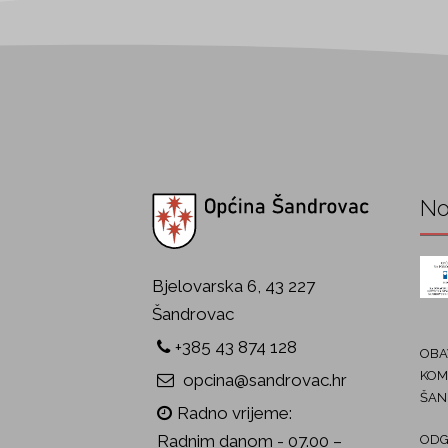
No
Bjelovarska 6, 43 227
Šandrovac
+385 43 874 128
OBAV
KOM
opcina@sandrovac.hr
ŠAN
Radno vrijeme:
Radnim danom - 07.00 –
ODG