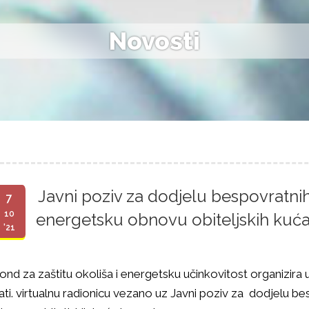
Novosti
Javni poziv za dodjelu bespovratni
7
10
energetsku obnovu obiteljskih kuća
'21
ond za zaštitu okoliša i energetsku učinkovitost organizira 
ati. virtualnu radionicu vezano uz Javni poziv za dodjelu b