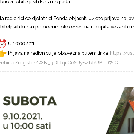
bnovu obiteljskih kuća i zgrada.
a radionici će djelatnici Fonda
objasniti uvjete prijave na j
biteljskih kuća i pomoći im oko eventualnih upita vezanih uz
U 10:00 sati
Prijava na radionicu je obavezna putem linka
https://u
ebinar/register/WN_
9DLtqnGeSJyS4RhUBdR7nQ