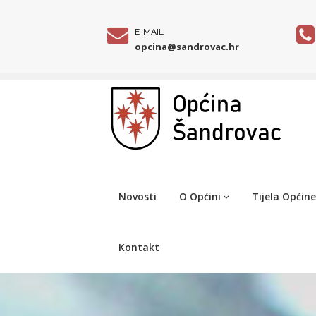
E-MAIL
opcina@sandrovac.hr
Novosti
O Općini
Tijela Općine
Kontakt