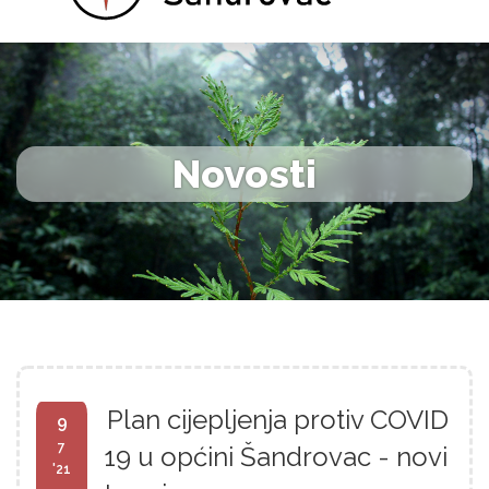
Novosti
Plan cijepljenja protiv COVID
9
7
19 u općini Šandrovac - novi
'21