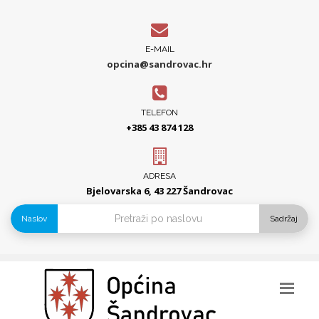
E-MAIL
opcina@sandrovac.hr
TELEFON
+385 43 874 128
ADRESA
Bjelovarska 6, 43 227 Šandrovac
Naslov
Sadržaj