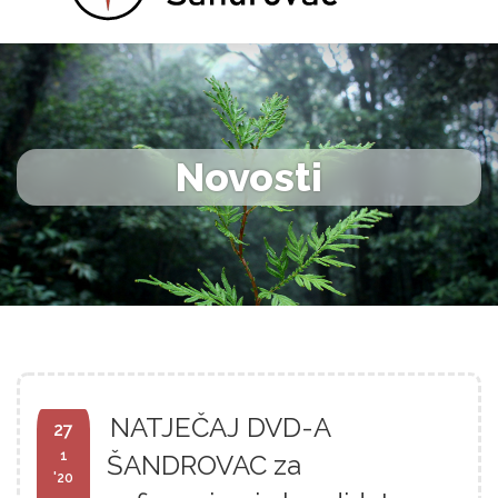
Novosti
NATJEČAJ DVD-A
27
1
ŠANDROVAC za
'20