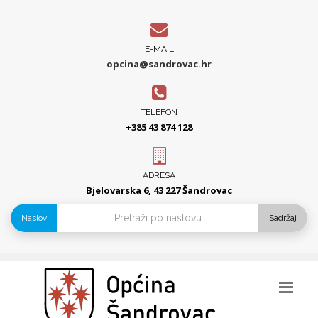
E-MAIL
opcina@sandrovac.hr
TELEFON
+385 43 874 128
ADRESA
Bjelovarska 6, 43 227 Šandrovac
Naslov
Sadržaj