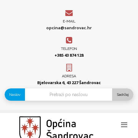
E-MAIL
opcina@sandrovac.hr
TELEFON
+385 43 874 128
ADRESA
Bjelovarska 6, 43 227 Šandrovac
Naslov
Sadržaj