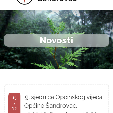
Novosti
9. sjednica Općinskog vijeća
15
5
Općine Šandrovac,
'18