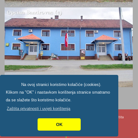
Na ovoj stranici koristimo kolačiće (cookies).
Klikom na "OK" i nastavkom korištenja stranice smatramo
da se slažete što koristimo kolačiće.
Zaštita privatnosti i uvjeti korištenja
Copyright ©2024. Općine Šandrovac, All Rights Reserved |
Zaštita
privatnosti
|
Digitalna pristupačnost
OK
Izrada:
Pikant.hr