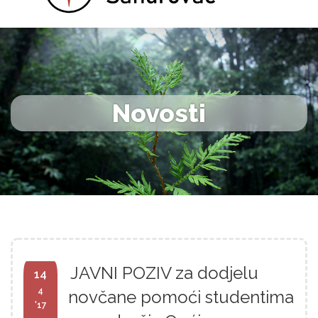
Novosti
JAVNI POZIV za dodjelu
14
4
novčane pomoći studentima
'17