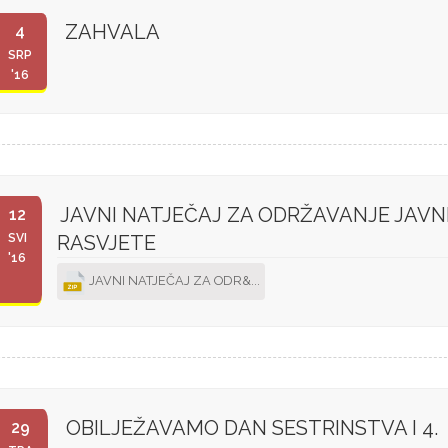
ZAHVALA
4
SRP
'16
JAVNI NATJEČAJ ZA ODRŽAVANJE JAVN
12
SVI
RASVJETE
'16
JAVNI NATJEČAJ ZA ODR&...
OBILJEŽAVAMO DAN SESTRINSTVA I 4.
29