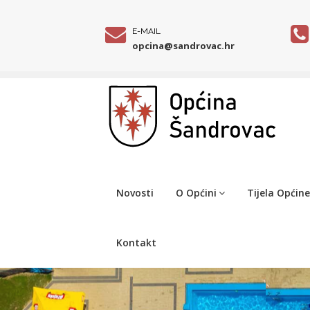
E-MAIL
opcina@sandrovac.hr
Novosti
O Općini
Tijela Općine
Kontakt