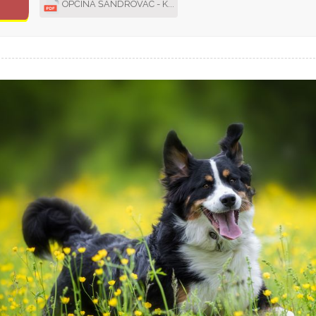
OPĆINA ŠANDROVAC - K...