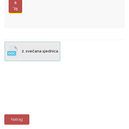
6
'25
2. svečana sjednica
Natrag