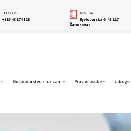
TELEFON
ADRESA
+385 43 874 128
Bjelovarska 6, 43 227
Šandrovac
Gospodarstvo i turizam
Pravne osobe
Udruge 