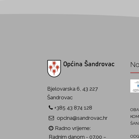
No
Bjelovarska 6, 43 227
Šandrovac
+385 43 874 128
OBAV
KOM
opcina@sandrovac.hr
ŠAN
Radno vrijeme:
Radnim danom - 07.00 –
ODG