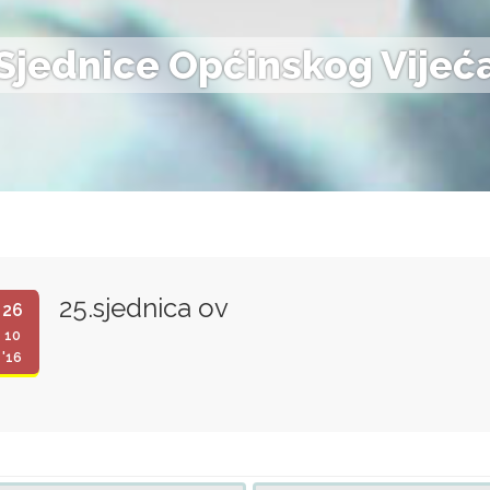
Sjednice Općinskog Vijeć
25.sjednica ov
26
10
'16