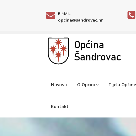
E-MAIL
opcina@sandrovac.hr
Novosti
O Općini
Tijela Općine
Kontakt