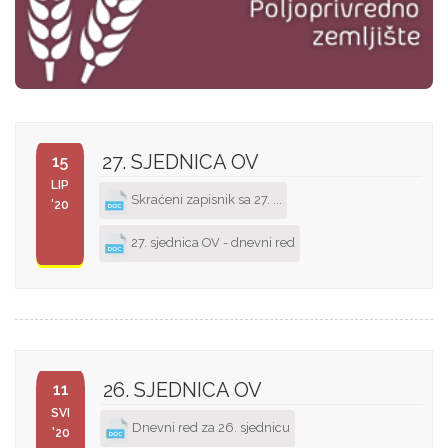
27. SJEDNICA OV
15
LIP
Skraćeni zapisnik sa 27. ...
'20
27. sjednica OV - dnevni red
26. SJEDNICA OV
11
SVI
Dnevni red za 26. sjednicu
'20