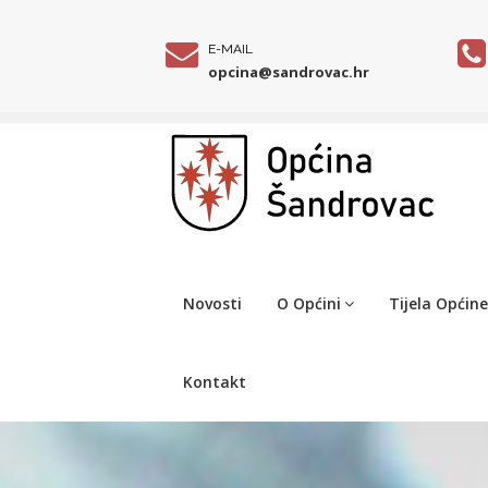
E-MAIL
opcina@sandrovac.hr
Novosti
O Općini
Tijela Općine
Kontakt