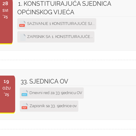
1. KONSTITUIRAJUĆA SJEDNICA
28
SVI
OPĆINSKOG VIJEĆA
'25
SAZIVANJE 1 KONSTITUIRAJUĆE SJ...
ZAPISNIK SA 1. KONSTITUIRAJUĆE...
33. SJEDNICA OV
19
OŽU
Dnevni red za 33 sjednicu OV
'25
Zapisnik sa 33. sjednice ov