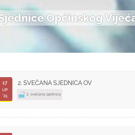
Sjednice Općinskog Vijeć
2. SVEČANA SJEDNICA OV
17
LIP
2. svečana sjednica
'25