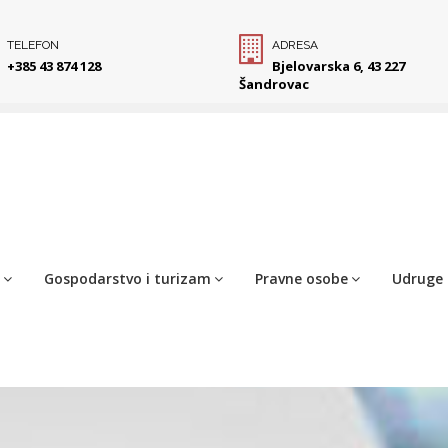
TELEFON
ADRESA
+385 43 874 128
Bjelovarska 6, 43 227
Šandrovac
Gospodarstvo i turizam
Pravne osobe
Udruge 