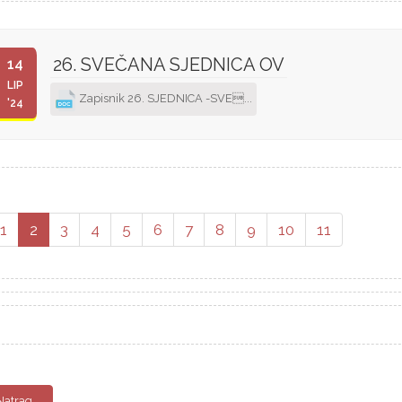
26. SVEČANA SJEDNICA OV
14
LIP
Zapisnik 26. SJEDNICA -SVE...
'24
1
2
3
4
5
6
7
8
9
10
11
Natrag