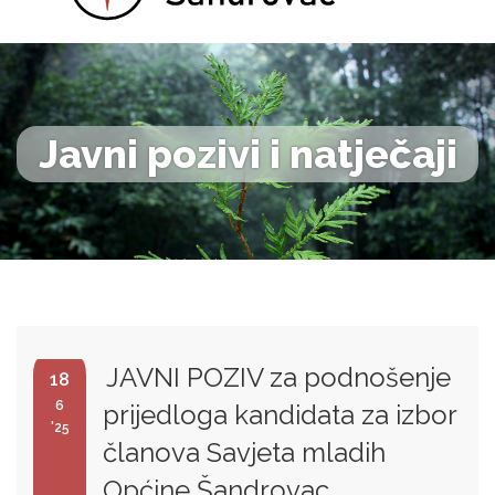
Javni pozivi i natječaji
JAVNI POZIV za podnošenje
18
6
prijedloga kandidata za izbor
'25
članova Savjeta mladih
Općine Šandrovac