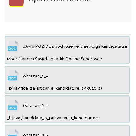
JAVNI POZIV za podnošenje prijedloga kandidata za
izbor članova Savjeta mladih Općine Šandrovac
obrazac_1_-
_prijavnica_za_isticanje_kandidature_143610 (1)
obrazac_2_-
_izjava_kandidata_o_prihvacanju_kandidature
obrazac_3_-