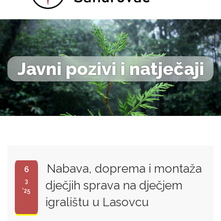
Javni pozivi i natječaji
Nabava, doprema i montaža
6
3
dječjih sprava na dječjem
'25
igralištu u Lasovcu