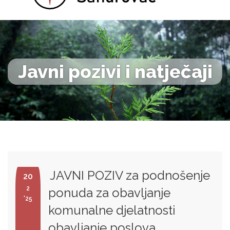
Javni pozivi i natječaji
JAVNI POZIV za podnošenje
20
2
ponuda za obavljanje
'25
komunalne djelatnosti
obavljanje poslova