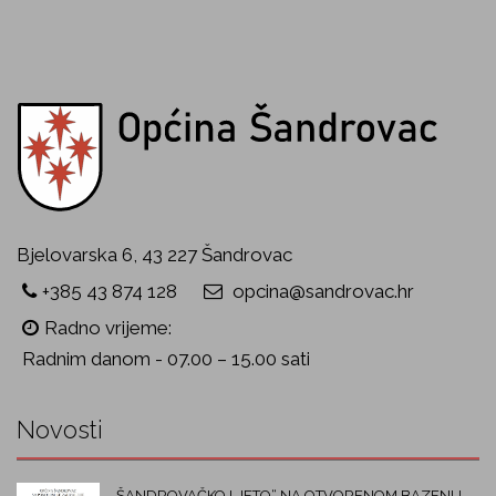
Bjelovarska 6, 43 227 Šandrovac
+385 43 874 128
opcina@sandrovac.hr
Radno vrijeme:
Radnim danom - 07.00 – 15.00 sati
Novosti
„ŠANDROVAČKO LJETO“ NA OTVORENOM BAZENU