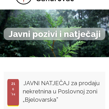
Javni pozivi i natječaji
JAVNI NATJEČAJ za prodaju
21
6
nekretnina u Poslovnoj zoni
'24
„Bjelovarska”