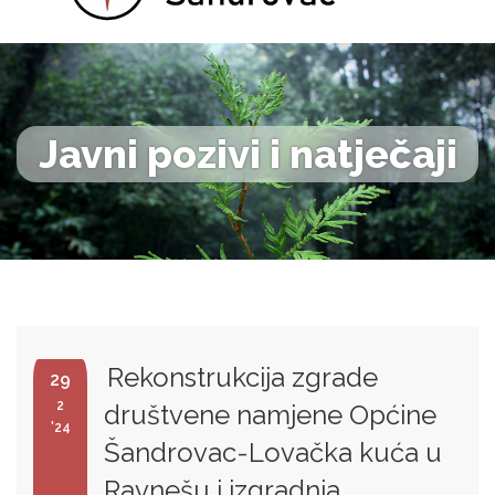
Javni pozivi i natječaji
Rekonstrukcija zgrade
29
2
društvene namjene Općine
'24
Šandrovac-Lovačka kuća u
Ravnešu i izgradnja