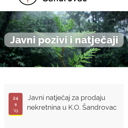
Javni pozivi i natječaji
Javni natječaj za prodaju
24
8
nekretnina u K.O. Šandrovac
'23