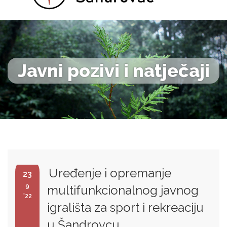
Javni pozivi i natječaji
Uređenje i opremanje
23
9
multifunkcionalnog javnog
'22
igrališta za sport i rekreaciju
u Šandrovcu