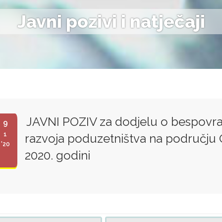
Javni pozivi i natječaji
JAVNI POZIV za dodjelu o bespovrat
9
1
razvoja poduzetništva na području
'20
2020. godini