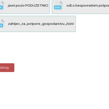
javni poziv PODUZETNICI
odl.o bespovratnim potpor
zahtjev_za_potpore_gospodarstvu_2020
Natrag