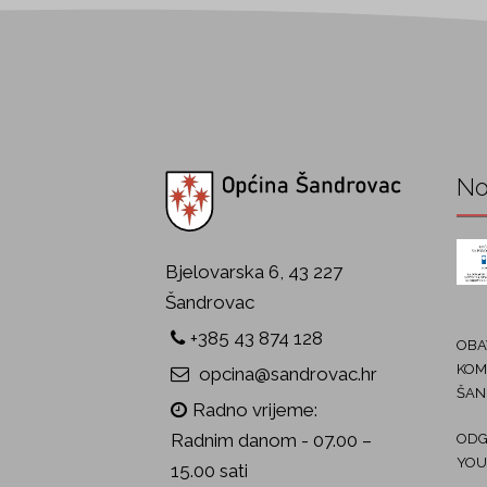
No
Bjelovarska 6, 43 227
Šandrovac
+385 43 874 128
OBAV
KOM
opcina@sandrovac.hr
ŠAN
Radno vrijeme:
Radnim danom - 07.00 –
ODG
YOU
15.00 sati