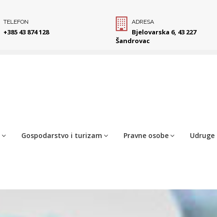
TELEFON
ADRESA
+385 43 874 128
Bjelovarska 6, 43 227
Šandrovac
Gospodarstvo i turizam
Pravne osobe
Udruge 