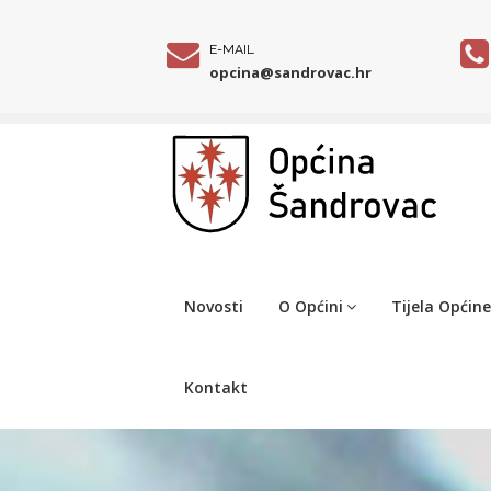
E-MAIL
opcina@sandrovac.hr
Novosti
O Općini
Tijela Općine
Kontakt