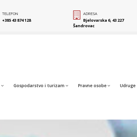
TELEFON
ADRESA
+385 43 874 128
Bjelovarska 6, 43 227
Šandrovac
Gospodarstvo i turizam
Pravne osobe
Udruge 