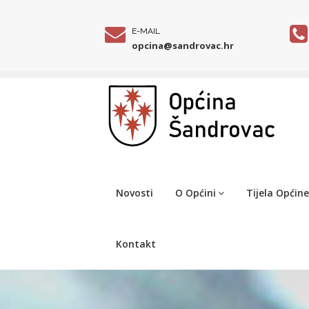
E-MAIL
opcina@sandrovac.hr
Novosti
O Općini
Tijela Općine
Kontakt