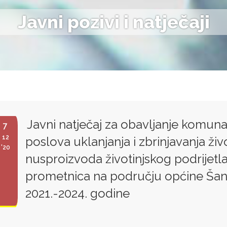
Javni pozivi i natječaji
Javni natječaj za obavljanje komuna
7
12
poslova uklanjanja i zbrinjavanja živo
'20
nusproizvoda životinjskog podrijetla 
prometnica na području općine Šan
2021.-2024. godine