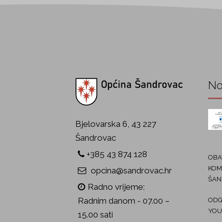
No
Bjelovarska 6, 43 227
Šandrovac
+385 43 874 128
OBAV
KOM
opcina@sandrovac.hr
ŠAN
Radno vrijeme:
Radnim danom - 07.00 –
ODG
YOU
15.00 sati