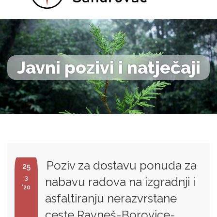
Javni pozivi i natječaji
Poziv za dostavu ponuda za
25
3
nabavu radova na izgradnji i
'20
asfaltiranju nerazvrstane
ceste Ravneš-Borovice-