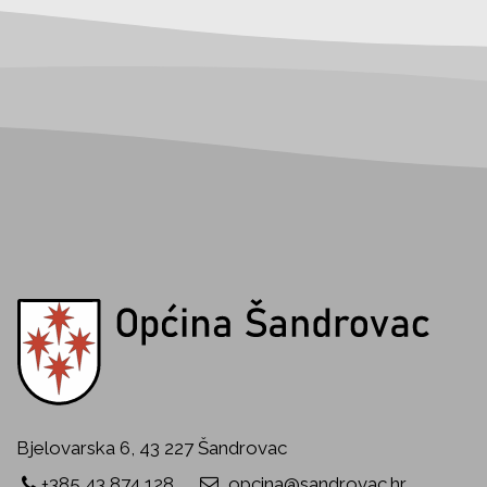
Bjelovarska 6, 43 227 Šandrovac
+385 43 874 128
opcina@sandrovac.hr